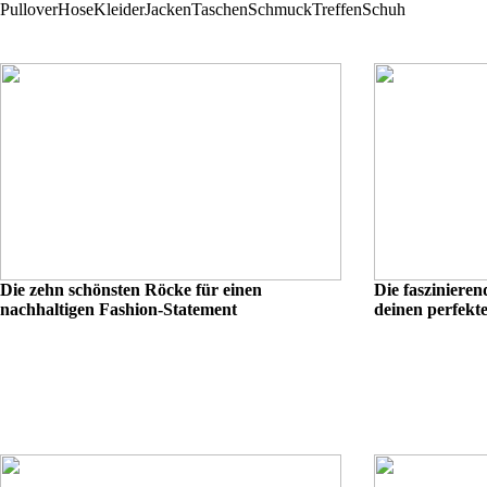
Pullover
Hose
Kleider
Jacken
Taschen
Schmuck
Treffen
Schuh
Die zehn schönsten Röcke für einen
Die faszinieren
nachhaltigen Fashion-Statement
deinen perfekte